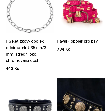
HS Řetízkový obojek,
Havaj - obojek pro psy
odnímatelný, 35 cm/3
784 Kč
mm, střední oko,
chromovaná ocel
442 Kč