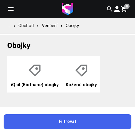
0
...
Obchod
Venčení
Obojky
Obojky
iQsil (Biothane) obojky
Kožené obojky
Filtrovat