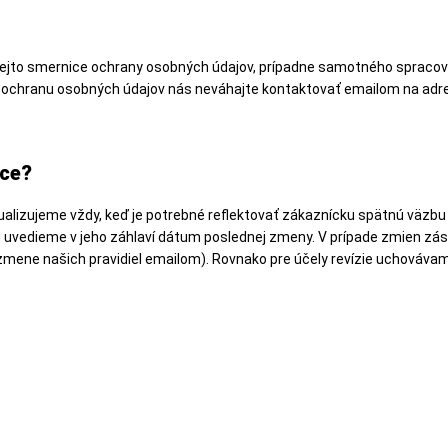
tejto smernice ochrany osobných údajov, prípadne samotného spracovan
 ochranu osobných údajov nás neváhajte kontaktovať emailom na ad
ice?
alizujeme vždy, keď je potrebné reflektovať zákaznícku spätnú väzbu
 uvedieme v jeho záhlaví dátum poslednej zmeny. V prípade zmien zá
o zmene našich pravidiel emailom). Rovnako pre účely revízie uchováv