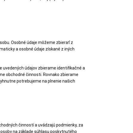
 osobu. Osobné údaje môžeme zbierať z
omaticky a osobné údaje získané z iných
ie uvedených údajov zbierame identifikačné a
ame obchodné činnosti. Rovnako zbierame
vyhnutne potrebujeme na plnenie našich
chodných činností a uvádzajú podmienky, za
e osoby na základe súhlasu poskytnutého