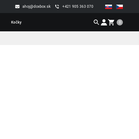
ahoj@doxbox.sk
+421 905 363 070
0
Kočky