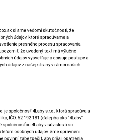
ox.sk si sme vedomí skutočnosti, že
bných údajov, ktoré spracúvame a
ysvetlenie presného procesu spracovania
 upozorniť, že uvedený text má výlučne
bných údajov vysvetľuje a opisuje postupy a
ých údajov z našej strany v rámci našich
je spoločnosť 4Laby s.r.o., ktorá spracúva a
ka, IČO: 52 192 181 (ďalej iba ako “4Laby”
é spoločnosťou 4Laby v súvislosti so
vateľom osobných údajov. Sme oprávnení
ovinní zabezpečiť, aby prijali opatrenia