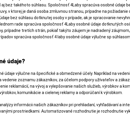
í aj bez takéhoto súhlasu. Spoločnosť 4Laby spracúva osobné údaje be
vy, v ktorej je daná osoba zmluvnou stranou, prípadne na požiadanie
daje bez súhlasu dotknutej osoby v prípade, ak je spracovanie nevyh
slednom rade spracúva spoločnosť 4Laby osobné údaje dotknutých osôb
y, prípadne tretích strán, pokiaľ takýto záujem je nadradený záujm
ípadov spracúva spoločnosť 4 laby osobné údaje výlučne sp súhlasom
né údaje?
 údaje výlučne na špecifické a obmedzené účely. Napríklad na vedeni
a vedenie zoznamu zákazníkov, za účelom podpory užívateľov a zákazník
enie reklamácií, na vývoj a vylepšovanie našich služieb, výrobkov a k
výrobkov, komunikácie a cielenej reklamy a odporúčaní k výrobkom.
nalýzy informácii našich zákazníkov pri prehliadaní, vyhľadávaní a i
anými prostriedkami. Automatizované rozhodnutie je rozhodnutie vy