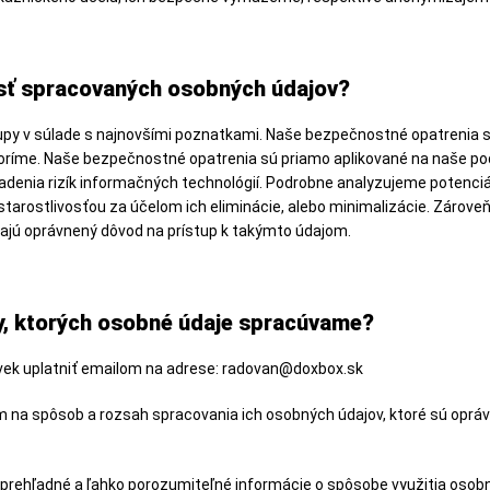
ť spracovaných osobných údajov?
 v súlade s najnovšími poznatkami. Naše bezpečnostné opatrenia sú
oríme. Naše bezpečnostné opatrenia sú priamo aplikované na naše p
denia rizík informačných technológií. Podrobne analyzujeme potenciá
 starostlivosťou za účelom ich eliminácie, alebo minimalizácie. Zár
ajú oprávnený dôvod na prístup k takýmto údajom.
y, ktorých osobné údaje spracúvame?
vek uplatniť emailom na adrese: radovan@doxbox.sk
 na spôsob a rozsah spracovania ich osobných údajov, ktoré sú opráv
, prehľadné a ľahko porozumiteľné informácie o spôsobe využitia oso