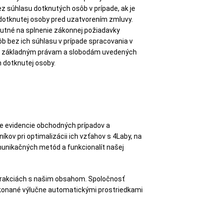
z súhlasu dotknutých osôb v prípade, ak je
 dotknutej osoby pred uzatvorením zmluvy.
nutné na splnenie zákonnej požiadavky
 bez ich súhlasu v prípade spracovania v
om, základným právam a slobodám uvedených
 dotknutej osoby.
e evidencie obchodných prípadov a
ov pri optimalizácii ich vzťahov s 4Laby, na
omunikačných metód a funkcionalít našej
nterakciách s našim obsahom. Spoločnosť
konané výlučne automatickými prostriedkami