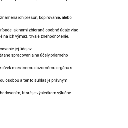
 znamená ich presun, kopírovanie, alebo
rípade, ak nami zbierané osobné údaje viac
 na ich výmaz, trvalé znehodnotenie,
ovanie jej údajov.
rátane spracovania na účely priameho
mukoľvek miestnemu dozornému orgánu s
ou osobou a tento súhlas je právnym
hodovaním, ktoré je výsledkom výlučne