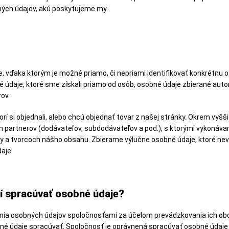
ých údajov, akú poskytujeme my.
, vďaka ktorým je možné priamo, či nepriami identifikovať konkrétnu
é údaje, ktoré sme získali priamo od osôb, osobné údaje zbierané aut
ov.
í si objednali, alebo chcú objednať tovar z našej stránky. Okrem vyšš
 partnerov (dodávateľov, subdodávateľov a pod.), s ktorými vykonáv
my a tvorcoch nášho obsahu. Zbierame výlučne osobné údaje, ktoré ne
aje.
í spracúvať osobné údaje?
nia osobných údajov spoločnosťami za účelom prevádzkovania ich ob
né údaje spracúvať. Spoločnosť je oprávnená spracúvať osobné údaj