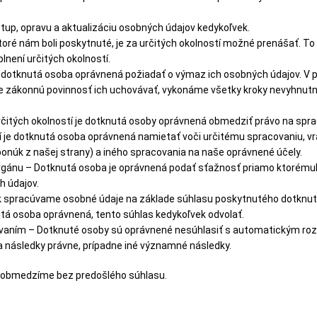
stup, opravu a aktualizáciu osobných údajov kedykoľvek.
oré nám boli poskytnuté, je za určitých okolností možné prenášať. To
lnení určitých okolností.
e dotknutá osoba oprávnená požiadať o výmaz ich osobných údajov. V p
zákonnú povinnosť ich uchovávať, vykonáme všetky kroky nevyhnutné
itých okolností je dotknutá osoby oprávnená obmedziť právo na sprac
í je dotknutá osoba oprávnená namietať voči určitému spracovaniu, v
ponúk z našej strany) a iného spracovania na naše oprávnené účely.
rgánu – Dotknutá osoba je oprávnená podať sťažnosť priamo ktoré
h údajov.
 ak spracúvame osobné údaje na základe súhlasu poskytnutého dotknut
tá osoba oprávnená, tento súhlas kedykoľvek odvolať.
vaním – Dotknuté osoby sú oprávnené nesúhlasiť s automatickým roz
 následky právne, prípadne iné významné následky.
neobmedzíme bez predošlého súhlasu.