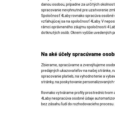
danou osobou, prípadne za určitých okolnost
spracovanie nevyhnutné pre uzatvorenie zmlu
Spoločnosť 4Laby rovnako spracúva osobné ú
vzťahujúcej sa na spoločnosť 4Laby. V nepo
rámci oprávneného záujmu spoločnosti 4 Lab
dotknutých osôb. Okrem vyššie uvedených pr
Na aké účely spracúvame osob
Zbierame, spracúvame a zverejňujeme osobné
predajných ukazovateľov na našej stránke, n
spracovanie platieb, na vyhodnotenie a vybav
stránky, na poskytovanie personalizovaných 
Rovnako vytvárame profily prostredníctvom a
4Laby nespracúva osobné údaje automatizov
bez zásahu ľudí do rozhodovacieho procesu.