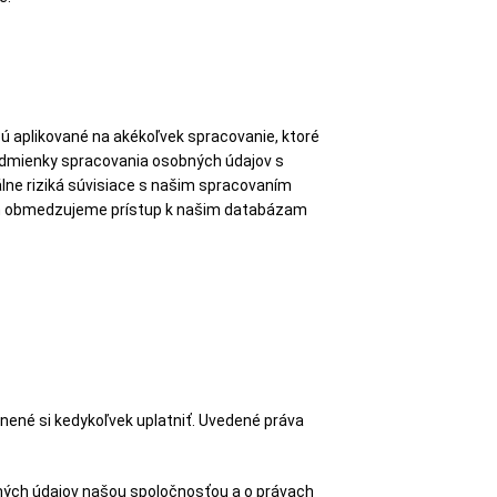
 aplikované na akékoľvek spracovanie, ktoré
odmienky spracovania osobných údajov s
lne riziká súvisiace s našim spracovaním
oveň obmedzujeme prístup k našim databázam
nené si kedykoľvek uplatniť. Uvedené práva
bných údajov našou spoločnosťou a o právach