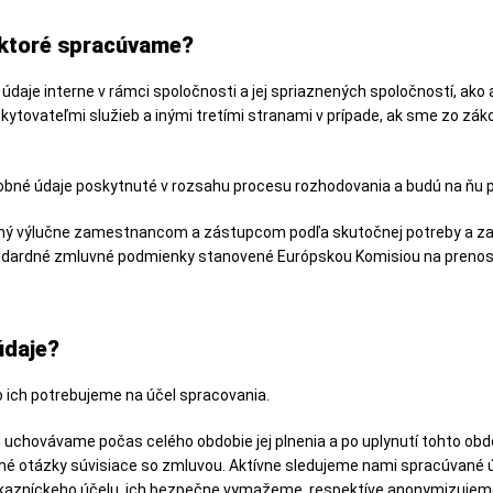
 ktoré spracúvame?
aje interne v rámci spoločnosti a jej spriaznených spoločností, ako a
ytovateľmi služieb a inými tretími stranami v prípade, ak sme zo zá
 osobné údaje poskytnuté v rozsahu procesu rozhodovania a budú na ň
ý výlučne zamestnancom a zástupcom podľa skutočnej potreby a za 
andardné zmluvné podmienky stanovené Európskou Komisiou na preno
údaje?
 ich potrebujeme na účel spracovania.
 uchovávame počas celého obdobie jej plnenia a po uplynutí tohto ob
iné otázky súvisiace so zmluvou. Aktívne sledujeme nami spracúvané ú
ákazníckeho účelu, ich bezpečne vymažeme, respektíve anonymizujem