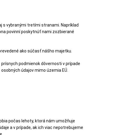
j s vybranými tretími stranami. Napríklad
kona povinní poskytnúť nami zozbierané
u prevedené ako súčasť nášho majetku.
prísnych podmienok dôvernosti v prípade
s osobných údajov mimo územia EÚ.
dobia počas lehoty, ktorá nám umožňuje
daje a v prípade, ak ich viac nepotrebujeme
e.