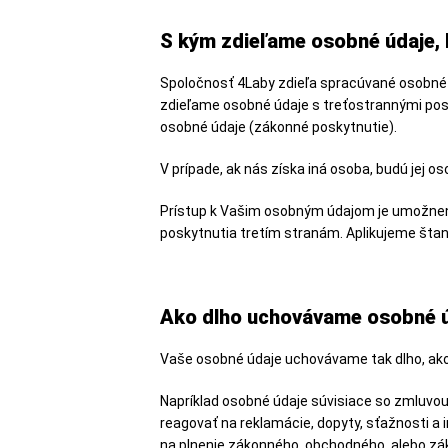
S kým zdieľame osobné údaje,
Spoločnosť 4Laby zdieľa spracúvané osobné úd
zdieľame osobné údaje s treťostrannými posk
osobné údaje (zákonné poskytnutie).
V prípade, ak nás získa iná osoba, budú jej
Prístup k Vašim osobným údajom je umožnen
poskytnutia tretím stranám. Aplikujeme št
Ako dlho uchovávame osobné 
Vaše osobné údaje uchovávame tak dlho, ako
Napríklad osobné údaje súvisiace so zmluvou
reagovať na reklamácie, dopyty, sťažnosti a 
na plnenie zákonného, obchodného, alebo z