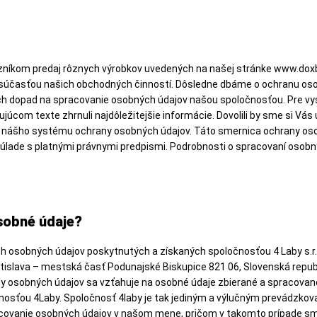
níkom predaj rôznych výrobkov uvedených na našej stránke www.doxb
súčasťou našich obchodných činností. Dôsledne dbáme o ochranu oso
ich dopad na spracovanie osobných údajov našou spoločnosťou. Pre v
úcom texte zhrnuli najdôležitejšie informácie. Dovolili by sme si Vás
ie nášho systému ochrany osobných údajov. Táto smernica ochrany oso
súlade s platnými právnymi predpismi. Podrobnosti o spracovaní osobn
sobné údaje?
sobných údajov poskytnutých a získaných spoločnosťou 4 Laby s.r.o. 
atislava – mestská časť Podunajské Biskupice 821 06, Slovenská republi
ny osobných údajov sa vzťahuje na osobné údaje zbierané a spracovan
osťou 4Laby. Spoločnosť 4laby je tak jediným a výlučným prevádzko
ovanie osobných údajov v našom mene, pričom v takomto prípade sme p