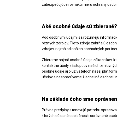
zabezpečujúce rovnakú mieru ochrany osobn
Aké osobné údaje sú zbierané?
Pod osobnými údajmi sa rozumejú informácie
rôznych zdrojov. Tieto zdroje zahŕňajú osobn
zdrojov, najmä od našich obchodných partner
Zbierame najmä osobné údaje zákazníkov, ktor
kontaktné účely zástupcov našich zmluvných
osobné údaje aj o užívateľoch našej platfor
účelov a nespracúvame žiadne iné osobné úd
Na základe čoho sme oprávnen
Právne predpisy stanovujú potrebu spracova
ktorých sú dané spoločnosti oprávnené osob