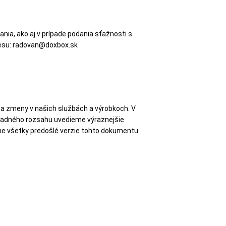
ia, ako aj v prípade podania sťažnosti s
resu: radovan@doxbox.sk
 a zmeny v našich službách a výrobkoch. V
sadného rozsahu uvedieme výraznejšie
ame všetky predošlé verzie tohto dokumentu.