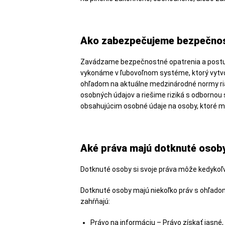
Ako zabezpečujeme bezpečnos
Zavádzame bezpečnostné opatrenia a postupy
vykonáme v ľubovoľnom systéme, ktorý vytv
ohľadom na aktuálne medzinárodné normy ria
osobných údajov a riešime riziká s odbornou
obsahujúcim osobné údaje na osoby, ktoré m
Aké práva majú dotknuté osob
Dotknuté osoby si svoje práva môže kedykoľ
Dotknuté osoby majú niekoľko práv s ohľadom
zahŕňajú:
Právo na informáciu – Právo získať jasné