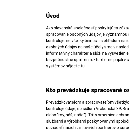
Úvod
Ako slovenská spoločnosť poskytujúca zákaz
spracovanie osobných údajov je významnou 
kontrolujeme všetky činnosti s ohľadom na 
osobných údajov na naše účely sme v nasleduj
informatívny charakter a slúži na vysvetlen
bezpečnostné opatrenia, ktoré sme prijali v 
systémov nájdete tu.
Kto prevádzkuje spracované o
Prevádzkovateľom a spracovateľom všetkých o
kontroluje údaje, so sídlom Vrakunská 39, Br
alebo “my, náš, naše”). Táto smernica ochra
službami a výrobkami poskytovanými spoločn
požiadať našich zmluvných partnerov o sprac