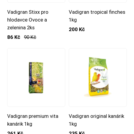
Vadigran Stixx pro
Vadigran tropical finches
hlodavce Ovoce a
1kg
zelenina 2ks
200 Kč
86 Kč
90 Kč
Vadigran premium vita
Vadigran original kanárik
kanárik 1kg
1kg
261 Kč
235 Kč