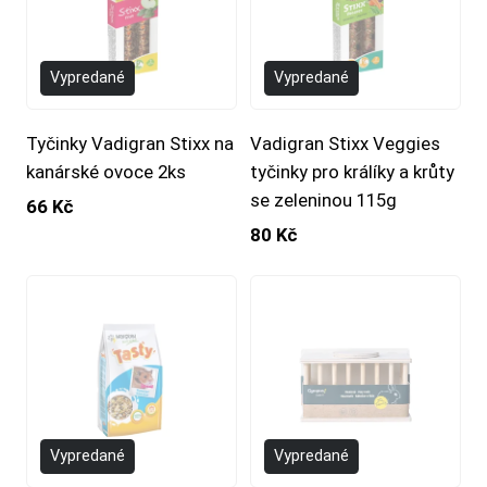
Vypredané
Vypredané
Tyčinky Vadigran Stixx na
Vadigran Stixx Veggies
kanárské ovoce 2ks
tyčinky pro králíky a krůty
se zeleninou 115g
66 Kč
80 Kč
Vypredané
Vypredané