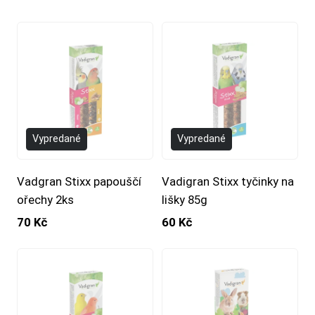
Vypredané
Vypredané
Vadgran Stixx papouščí
Vadigran Stixx tyčinky na
ořechy 2ks
lišky 85g
70 Kč
60 Kč