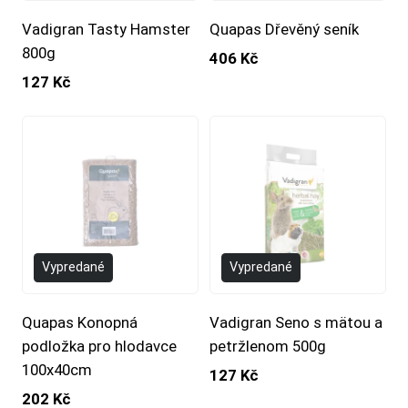
Vadigran Tasty Hamster
Quapas Dřevěný seník
800g
406 Kč
127 Kč
Vypredané
Vypredané
Quapas Konopná
Vadigran Seno s mätou a
podložka pro hlodavce
petržlenom 500g
100x40cm
127 Kč
202 Kč