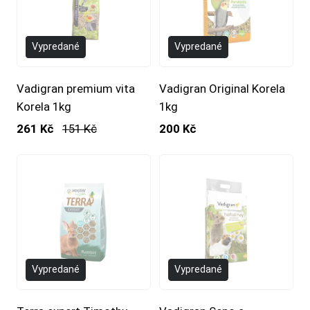
- -73%
Vypredané
Vypredané
Vadigran premium vita
Vadigran Original Korela
Korela 1kg
1kg
261 Kč
151 Kč
200 Kč
Vypredané
Vypredané