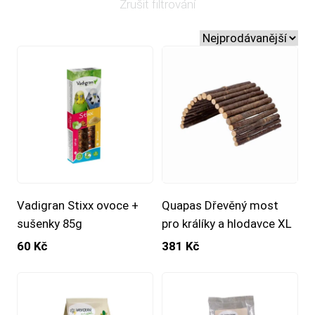
Zrušit filtrování
Vadigran Stixx ovoce +
Quapas Dřevěný most
sušenky 85g
pro králíky a hlodavce XL
60 Kč
381 Kč