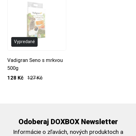
- -1%
Vypredané
Vadigran Seno s mrkvou
500g
128 Kč
127 Kč
Odoberaj DOXBOX Newsletter
Informácie o zľavách, nových produktoch a