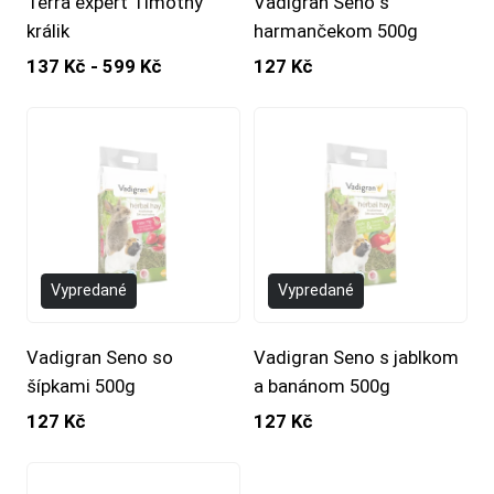
Terra expert Timothy
Vadigran Seno s
králik
harmančekom 500g
137 Kč - 599 Kč
127 Kč
Vypredané
Vypredané
Vadigran Seno so
Vadigran Seno s jablkom
šípkami 500g
a banánom 500g
127 Kč
127 Kč