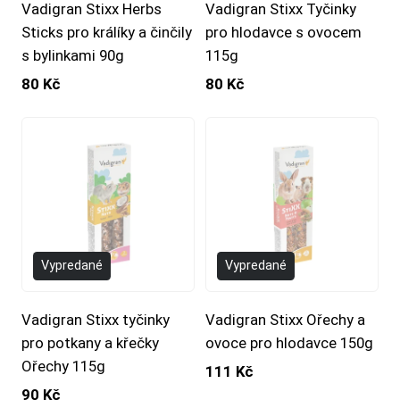
Vadigran Stixx Herbs
Vadigran Stixx Tyčinky
Sticks pro králíky a činčily
pro hlodavce s ovocem
s bylinkami 90g
115g
80 Kč
80 Kč
Vypredané
Vypredané
Vadigran Stixx tyčinky
Vadigran Stixx Ořechy a
pro potkany a křečky
ovoce pro hlodavce 150g
Ořechy 115g
111 Kč
90 Kč