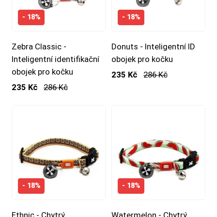
- 18%
- 18%
Zebra Classic -
Donuts - Inteligentní ID
Inteligentní identifikační
obojek pro kočku
obojek pro kočku
235 Kč
286 Kč
235 Kč
286 Kč
- 18%
- 18%
Ethnic - Chytrý
Watermelon - Chytrý