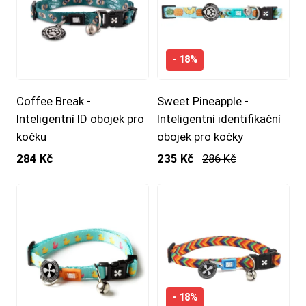
- 18%
Coffee Break -
Sweet Pineapple -
Inteligentní ID obojek pro
Inteligentní identifikační
kočku
obojek pro kočky
284 Kč
235 Kč
286 Kč
- 18%