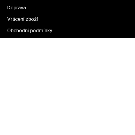
Doprava
Vrácení zboží
Obchodní podmínky
Směrnice ochrany osobních údajů
Informace o právech dotknutých osob
Hlavné kategórie
Krmivo
Pamlsky
Venčení
Hračky
Pelechy