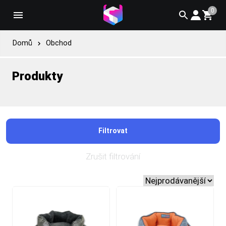
0
Domů
Obchod
Produkty
Filtrovat
Zrušit filtrování