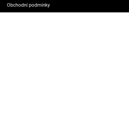
Obchodní podmínky
Směrnice ochrany osobních údajů
Informace o právech dotknutých osob
Hlavné kategórie
Krmivo
Pamlsky
Venčení
Hračky
Pelechy
Příslušenství
Kočky