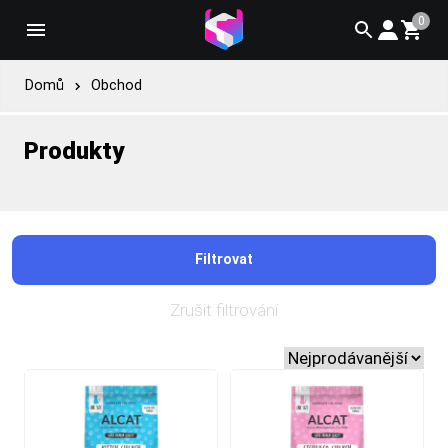
0
Domů
Obchod
Produkty
Filtrovat
Zrušit filtrování