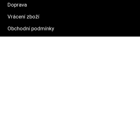
Doprava
Vrácení zboží
Obchodní podmínky
Směrnice ochrany osobních údajů
Informace o právech dotknutých osob
Hlavné kategórie
Krmivo
Pamlsky
Venčení
Hračky
Pelechy