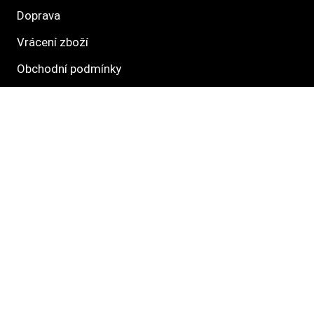
Doprava
Vrácení zboží
Obchodní podmínky
Směrnice ochrany osobních údajů
Informace o právech dotknutých osob
Hlavné kategórie
Krmivo
Pamlsky
Venčení
Hračky
Pelechy