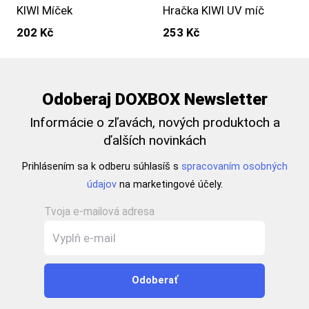
KIWI Míček
Hračka KIWI UV míč
202 Kč
253 Kč
Odoberaj DOXBOX Newsletter
Informácie o zľavách, nových produktoch a
ďalších novinkách
Prihlásením sa k odberu súhlasíš s
spracovaním osobných
údajov
na marketingové účely.
Tvoja e-mailová adresa
Odoberať