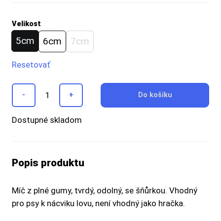
Velikost
5cm
6cm
7cm
Resetovať
-
+
Do košíku
Dostupné skladom
Popis produktu
Míč z plné gumy, tvrdý, odolný, se šňůrkou. Vhodný
pro psy k nácviku lovu, není vhodný jako hračka.