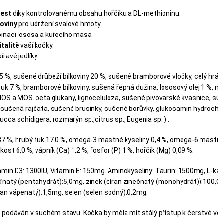
cest
díky kontrolovanému obsahu hořčíku a DL-methioninu.
koviny
pro udržení svalové hmoty.
inaci lososa a kuřecího masa.
talitě
vaší kočky.
íravé jedlíky.
 25 %, sušené drůbeží bílkoviny 20 %, sušené bramborové vločky, celý hr
 tuk 7 %, bramborové bílkoviny, sušená řepná dužina, lososový olej 1 %,
), MOS a MOS. beta glukany, lignocelulóza, sušené pivovarské kvasnice, 
 sušená rajčata, sušené brusinky, sušené borůvky, glukosamin hydroch
cca schidigera, rozmarýn sp.,citrus sp., Eugenia sp.,) .
 37 %, hrubý tuk 17,0 %, omega-3 mastné kyseliny 0,4 %, omega-6 mast
hkost 6,0 %, vápník (Ca) 1,2 %, fosfor (P) 1 %, hořčík (Mg) 0,09 %.
itamin D3: 1300IU, Vitamin E: 150mg. Aminokyseliny: Taurin: 1500mg, L-k
ďnatý (pentahydrát):5,0mg, zinek (síran zinečnatý (monohydrát)):10
nan vápenatý):1,5mg, selen (selen sodný):0,2mg.
t podáván v suchém stavu. Kočka by měla mít stálý přístup k čerstvé v