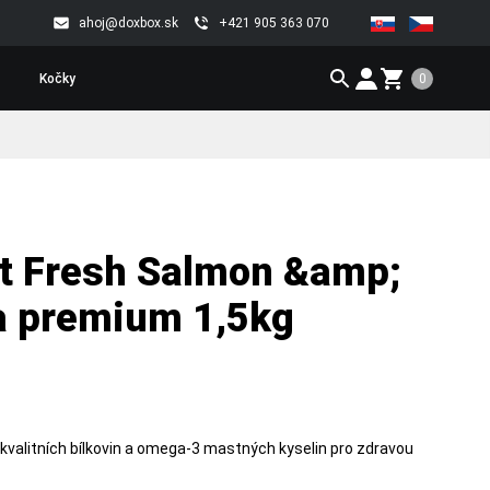
ahoj@doxbox.sk
+421 905 363 070
0
Kočky
t Fresh Salmon &amp;
ra premium 1,5kg
oj kvalitních bílkovin a omega-3 mastných kyselin pro zdravou