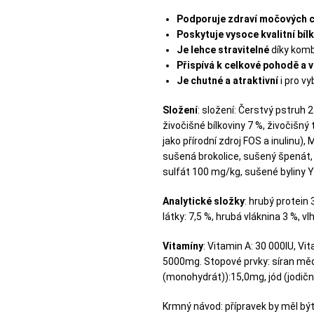
Podporuje zdraví močových 
Poskytuje vysoce kvalitní bíl
Je lehce stravitelné
díky komb
Přispívá k celkové pohodě a vi
Je chutné a atraktivní
i pro vyb
Složení
: složení: Čerstvý pstruh
živočišné bílkoviny 7 %, živočišný
jako přírodní zdroj FOS a inulinu
sušená brokolice, sušený špenát,
sulfát 100 mg/kg, sušené byliny Yu
Analytické složky
: hrubý protein
látky: 7,5 %, hrubá vláknina 3 %, vl
Vitamíny
: Vitamin A: 30 000IU, V
5000mg. Stopové prvky: síran mě
(monohydrát)):15,0mg, jód (jodič
Krmný návod: přípravek by měl bý