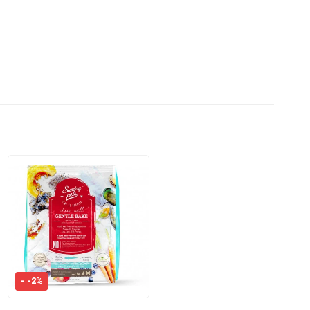
- -2%