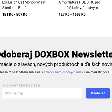
Exclusion Cat Monoprotein
Almo Nature HOLISTIC pro
Sterilized Beef
dospělé kočky, čerstvý krocan
151 Kč - 507 Kč
127 Kč - 1693 Kč
doberaj DOXBOX Newslett
mácie o zľavách, nových produktoch a ďalších nov
hlásením sa k odberu súhlasíš s
spracovaním osobných údajov
na marketingové úč
Tvoja e-mailová adresa
Odoberať