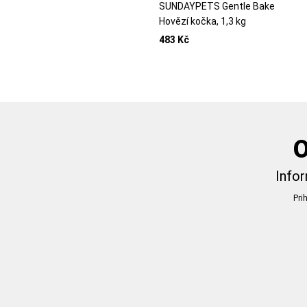
SUNDAYPETS Gentle Bake
Hovězí kočka, 1,3 kg
483 Kč
O
Infor
Pri