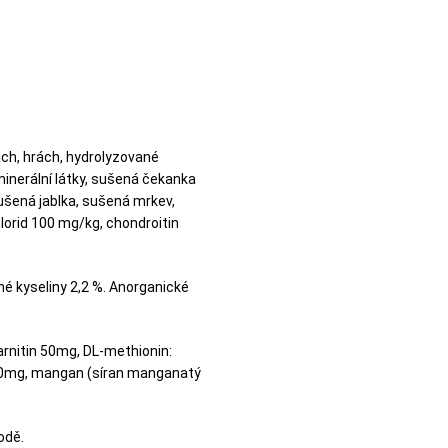
ách, hrách, hydrolyzované
 minerální látky, sušená čekanka
sušená jablka, sušená mrkev,
lorid 100 mg/kg, chondroitin
né kyseliny 2,2 %. Anorganické
arnitin 50mg, DL-methionin:
0,0mg, mangan (síran manganatý
odě.