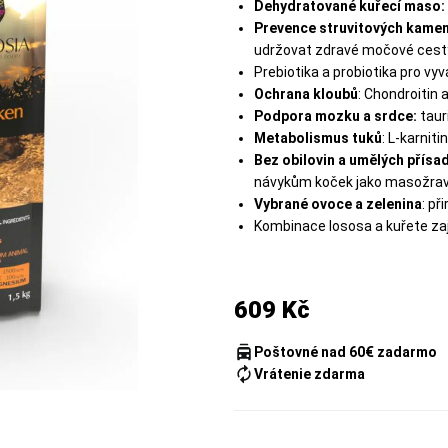
Dehydratované kuřecí maso:
Prevence struvitových kame
udržovat zdravé močové cest
Prebiotika a probiotika pro vy
Ochrana kloubů
: Chondroitin 
Podpora mozku a srdce:
taur
Metabolismus tuků
: L-karnit
Bez obilovin a umělých přísa
návykům koček jako masožrav
Vybrané ovoce a zelenina
: př
Kombinace lososa a kuřete zaj
609 Kč
Poštovné nad 60€ zadarmo
Vrátenie zdarma