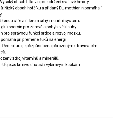
Vysoký obsah bílkovin pro udržení svalové hmoty.
nů
: Nízký obsah hořčíku a přidaný DL-methionin pomáhají
y.
váženou střevní flóru a silný imunitní systém
.
a glukosamin pro zdravé a pohyblivé klouby.
in pro správnou funkci srdce a rozvoj mozku.
in pomáhá při přeměně tuků na energii.
d
: Receptura je přizpůsobena přirozeným stravovacím
ců.
irozený zdroj vitamínů a minerálů.
išťuje,
že
krmivo chutná i vybíravým kočkám.