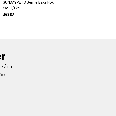
SUNDAYPETS Gentle Bake Hoki
cat, 1,3 kg
493 Kč
er
inkách
ely.