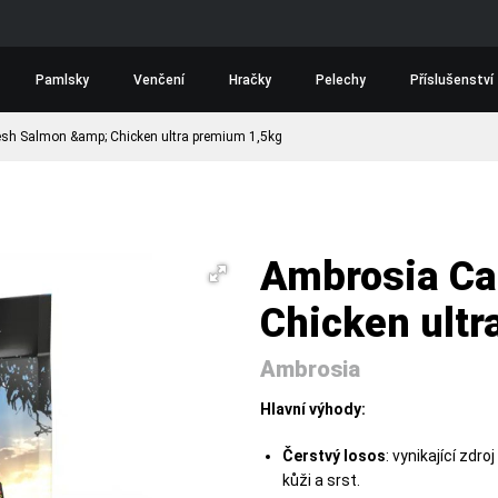
Pamlsky
Venčení
Hračky
Pelechy
Příslušenství
esh Salmon &amp; Chicken ultra premium 1,5kg
Ambrosia Ca
Chicken ult
Ambrosia
Hlavní výhody:
Čerstvý losos
: vynikající zdr
kůži a srst.