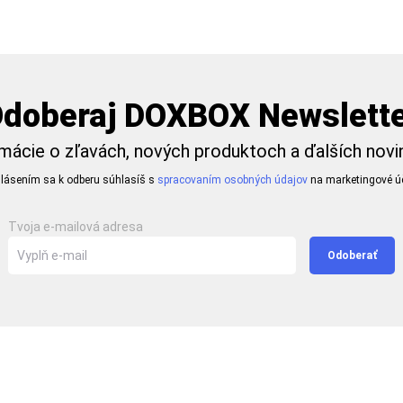
doberaj DOXBOX Newslett
mácie o zľavách, nových produktoch a ďalších nov
hlásením sa k odberu súhlasíš s
spracovaním osobných údajov
na marketingové úč
Tvoja e-mailová adresa
Odoberať