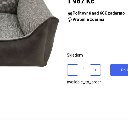
1 987 Kč
Poštovné nad 60€ zadarmo
Vrátenie zdarma
Skladem
-
+
Do 
available_to_order