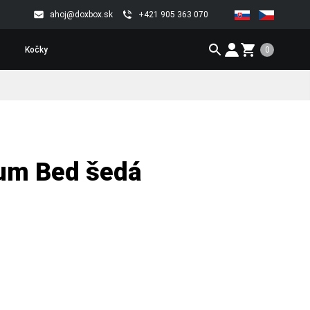
ahoj@doxbox.sk
+421 905 363 070
0
Kočky
um Bed šedá