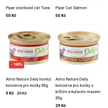
Piper sterilised cat Tuna
Piper Cat Salmon
50 Kč
50 Kč
- 100%
Almo Nature Daily hovězí
Almo Nature Daily
konzerva pro kočky 85g
konzerva pro kočky s
krůtím a kuřecím masem
0 Kč
29 Kč
85g
29 Kč