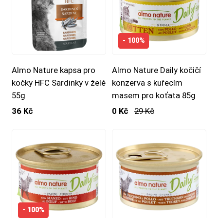
- 100%
Almo Nature kapsa pro
Almo Nature Daily kočičí
kočky HFC Sardinky v želé
konzerva s kuřecím
55g
masem pro koťata 85g
36 Kč
0 Kč
29 Kč
- 100%