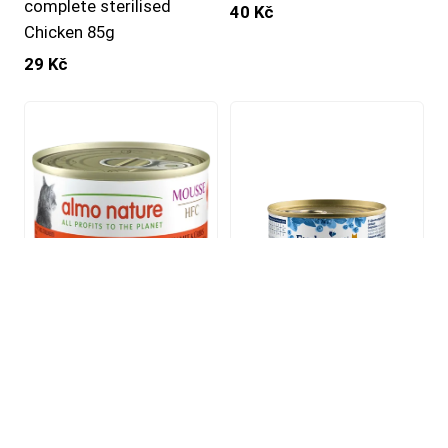
complete sterilised
40 Kč
Chicken 85g
29 Kč
Almo Nature HFC kočičí
Exclusion konzerva Cat
pěna kuře + dýně 70g
Sterilized Beef 85g
40 Kč
40 Kč