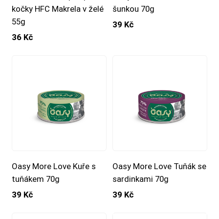
kočky HFC Makrela v želé
šunkou 70g
55g
39 Kč
36 Kč
Oasy More Love Kuře s
Oasy More Love Tuňák se
tuňákem 70g
sardinkami 70g
39 Kč
39 Kč