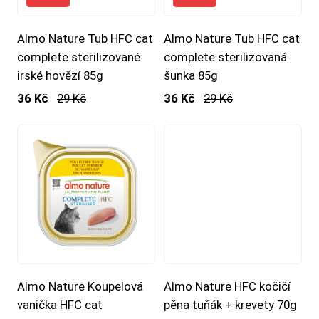
Almo Nature Tub HFC cat
Almo Nature Tub HFC cat
complete sterilizované
complete sterilizovaná
irské hovězí 85g
šunka 85g
36 Kč
29 Kč
36 Kč
29 Kč
Almo Nature Koupelová
Almo Nature HFC kočičí
vanička HFC cat
pěna tuňák + krevety 70g