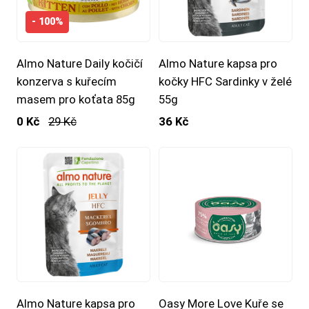
- 100%
Almo Nature Daily kočičí
Almo Nature kapsa pro
konzerva s kuřecím
kočky HFC Sardinky v želé
masem pro koťata 85g
55g
0 Kč
29 Kč
36 Kč
Almo Nature kapsa pro
Oasy More Love Kuře se