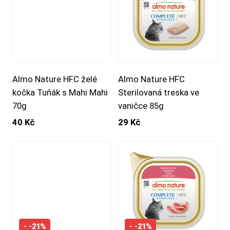
Almo Nature HFC želé
Almo Nature HFC
kočka Tuňák s Mahi Mahi
Sterilovaná treska ve
70g
vaničce 85g
40 Kč
29 Kč
- -21%
- -21%