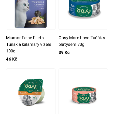
Miamor Feine Filets
Oasy More Love Tuňák s
Tuňák a kalamáry v želé
platýsem 70g
100g
39 Kč
46 Kč