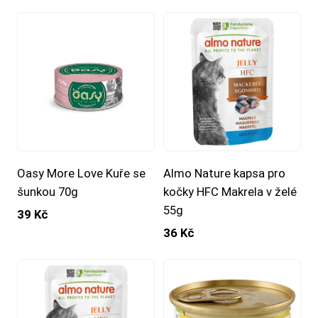
Oasy More Love Kuře se
Almo Nature kapsa pro
šunkou 70g
kočky HFC Makrela v želé
55g
39 Kč
36 Kč