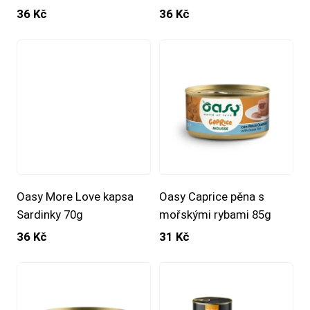
36 Kč
36 Kč
Oasy More Love kapsa
Oasy Caprice pěna s
Sardinky 70g
mořskými rybami 85g
36 Kč
31 Kč